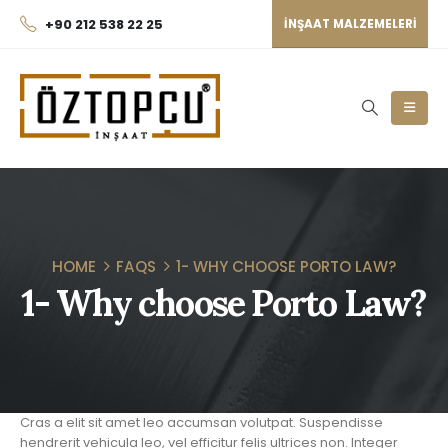
+90 212 538 22 25
INŞAAT MALZEMELERI
HOME
FAQS
1- WHY CHOOSE PORTO LAW?
1- Why choose Porto Law?
Cras a elit sit amet leo accumsan volutpat. Suspendisse
hendrerit vehicula leo, vel efficitur felis ultrices non. Integer