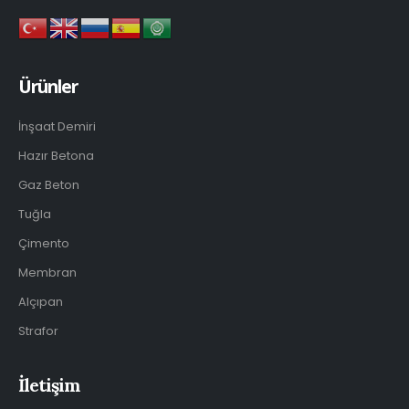
Ürünler
İnşaat Demiri
Hazır Betona
Gaz Beton
Tuğla
Çimento
Membran
Alçıpan
Strafor
İletişim