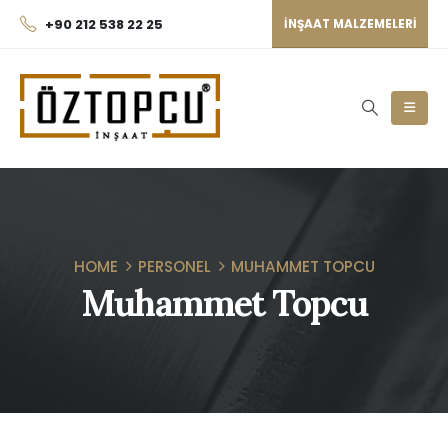
+90 212 538 22 25
INŞAAT MALZEMELERI
HOME
PERSONEL
MUHAMMET TOPCU
Muhammet Topcu