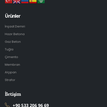
Ürünler
İnşaat Demiri
Hazır Betona
Gaz Beton
Tuğla
Çimento
Membran
Alçıpan
Strafor
İletişim
+90 533 206 96 69